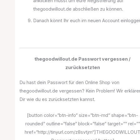
anklicken müsst um eure Registrierung auf
thegoodwillout.de abschließen zu können.
Danach könnt Ihr euch im neuen Account einlogge
thegoodwillout.de Passwort vergessen /
zurücksetzten
Du hast dein Passwort für den Online Shop von
thegoodwillout.de vergessen? Kein Problem! Wir erkläre
Dir wie du es zurücksetzten kannst.
[button color=“btn-info“ size=“btn-md“ shape=“btn-
rounded“ outline=“false“ block=“false“ target=““ rel=““
href=“http://tinyurl.com/z8svtjm“]THEGOODWILLOU