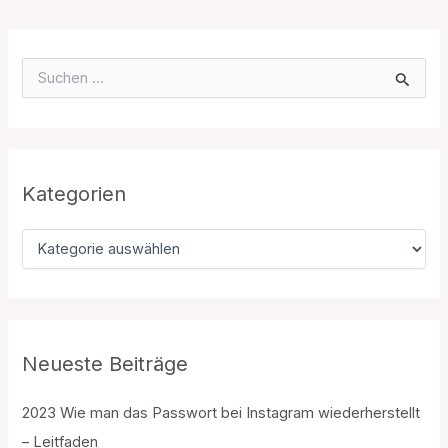
S
u
c
h
e
n
n
Kategorien
a
c
K
h
a
:
t
e
g
o
r
Neueste Beiträge
i
e
2023 Wie man das Passwort bei Instagram wiederherstellt
n
– Leitfaden