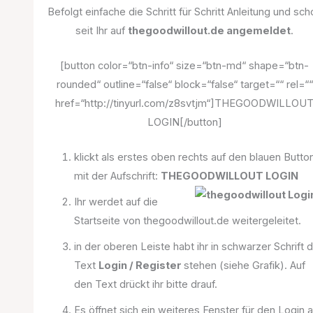
Befolgt einfache die Schritt für Schritt Anleitung und sch
seit Ihr auf
thegoodwillout.de angemeldet
.
[button color=“btn-info“ size=“btn-md“ shape=“btn-
rounded“ outline=“false“ block=“false“ target=““ rel=““
href=“http://tinyurl.com/z8svtjm“]THEGOODWILLOU
LOGIN[/button]
klickt als erstes oben rechts auf den blauen Butto
mit der Aufschrift:
THEGOODWILLOUT LOGIN
Ihr werdet auf die
Startseite von thegoodwillout.de weitergeleitet.
in der oberen Leiste habt ihr in schwarzer Schrift 
Text
Login / Register
stehen (siehe Grafik). Auf
den Text drückt ihr bitte drauf.
Es öffnet sich ein weiteres Fenster für den Login a