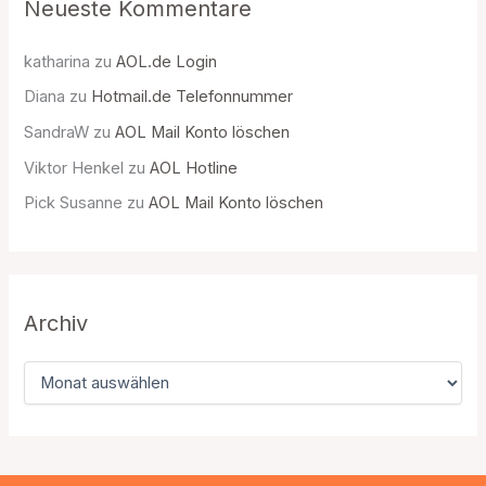
Neueste Kommentare
katharina
zu
AOL.de Login
Diana
zu
Hotmail.de Telefonnummer
SandraW
zu
AOL Mail Konto löschen
Viktor Henkel
zu
AOL Hotline
Pick Susanne
zu
AOL Mail Konto löschen
Archiv
A
r
c
h
i
v