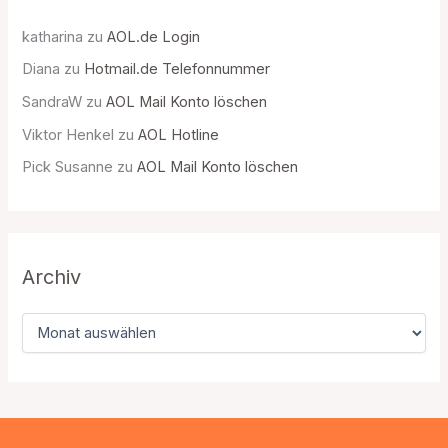
katharina
zu
AOL.de Login
Diana
zu
Hotmail.de Telefonnummer
SandraW
zu
AOL Mail Konto löschen
Viktor Henkel
zu
AOL Hotline
Pick Susanne
zu
AOL Mail Konto löschen
Archiv
A
r
c
h
i
v