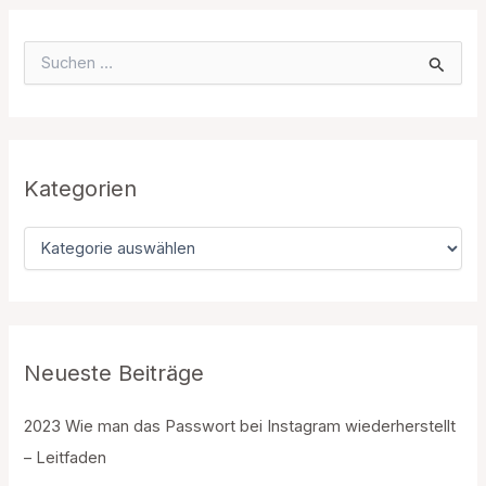
S
u
c
h
e
n
n
Kategorien
a
c
K
h
a
:
t
e
g
o
r
Neueste Beiträge
i
e
2023 Wie man das Passwort bei Instagram wiederherstellt
n
– Leitfaden