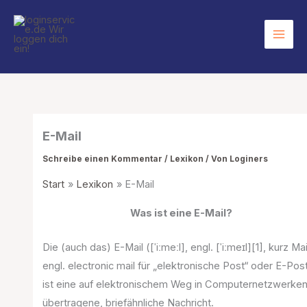
Zum
Inhalt
springen
E-Mail
Schreibe einen Kommentar
/
Lexikon
/ Von
Loginers
Start
Lexikon
E-Mail
Was ist eine E-Mail?
Die (auch das) E-Mail ([ˈiːmeːl], engl. [ˈiːmeɪl][1], kurz Mai
engl. electronic mail für „elektronische Post“ oder E-Pos
ist eine auf elektronischem Weg in Computernetzwerke
übertragene, briefähnliche Nachricht.