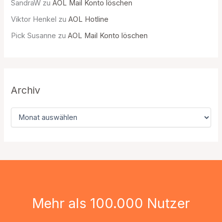
SandraW
zu
AOL Mail Konto löschen
Viktor Henkel
zu
AOL Hotline
Pick Susanne
zu
AOL Mail Konto löschen
Archiv
A
r
c
h
i
v
Mehr als 100.000 Nutzer