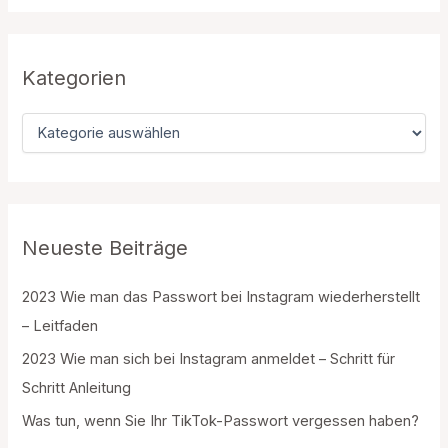
h
e
n
n
Kategorien
a
c
K
h
a
:
t
e
g
o
r
Neueste Beiträge
i
e
2023 Wie man das Passwort bei Instagram wiederherstellt
n
– Leitfaden
2023 Wie man sich bei Instagram anmeldet – Schritt für
Schritt Anleitung
Was tun, wenn Sie Ihr TikTok-Passwort vergessen haben?