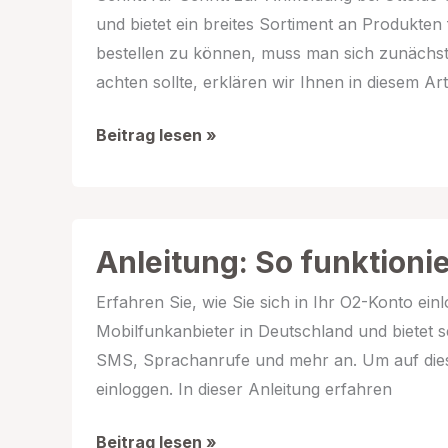
wissen
und bietet ein breites Sortiment an Produkten 
müssen
bestellen zu können, muss man sich zunächst
achten sollte, erklären wir Ihnen in diesem Arti
So
Beitrag lesen »
gelingt
der
Login
bei
Anleitung: So funktionie
Otto.de
Erfahren Sie, wie Sie sich in Ihr O2-Konto ei
Mobilfunkanbieter in Deutschland und bietet s
SMS, Sprachanrufe und mehr an. Um auf diese
einloggen. In dieser Anleitung erfahren
Anleitung:
Beitrag lesen »