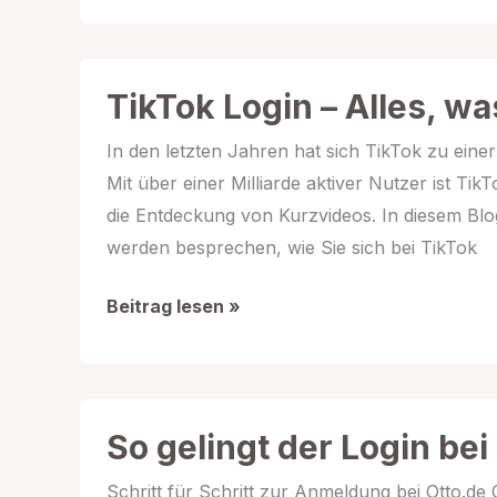
der
Login
bei
TikTok Login – Alles, w
Ionos.de
In den letzten Jahren hat sich TikTok zu einer
–
Mit über einer Milliarde aktiver Nutzer ist Tik
Eine
die Entdeckung von Kurzvideos. In diesem Blo
Schritt-
werden besprechen, wie Sie sich bei TikTok
für-
Schritt
TikTok
Beitrag lesen »
Anleitung
Login
–
Alles,
was
So gelingt der Login bei
Sie
Schritt für Schritt zur Anmeldung bei Otto.d