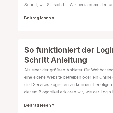
Schritt, wie Sie sich bei Wikipedia anmelden 
Anleitung:
Beitrag lesen »
So
funktioniert
der
Login
So funktioniert der Logi
und
Schritt Anleitung
die
Anmeldung
Als einer der größten Anbieter für Webhosting u
bei
eine eigene Website betreiben oder ein Onlin
Wikipedia.org
und Services zugreifen zu können, benötigen
diesem Blogartikel erklären wir, wie der Login 
So
Beitrag lesen »
funktioniert