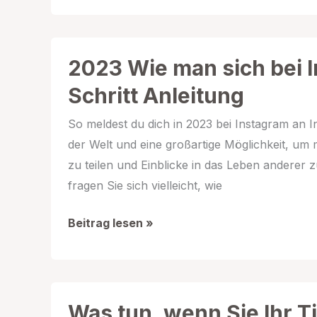
man
das
Passwort
2023 Wie man sich bei I
bei
Schritt Anleitung
Instagram
wiederherstellt
So meldest du dich in 2023 bei Instagram an I
–
der Welt und eine großartige Möglichkeit, um 
Leitfaden
zu teilen und Einblicke in das Leben andere
fragen Sie sich vielleicht, wie
2023
Beitrag lesen »
Wie
man
sich
bei
Was tun, wenn Sie Ihr 