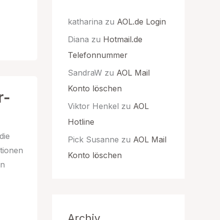
katharina
zu
AOL.de Login
Diana
zu
Hotmail.de
Telefonnummer
SandraW
zu
AOL Mail
Konto löschen
r-
Viktor Henkel
zu
AOL
Hotline
die
Pick Susanne
zu
AOL Mail
tionen
Konto löschen
In
Archiv