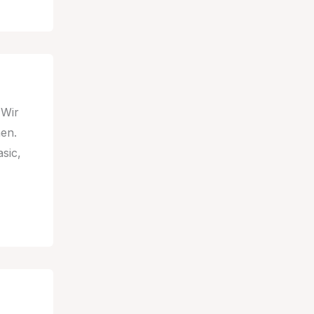
 Wir
nen.
sic,