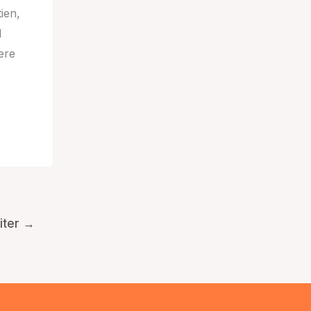
ien,
l
ere
iter
→