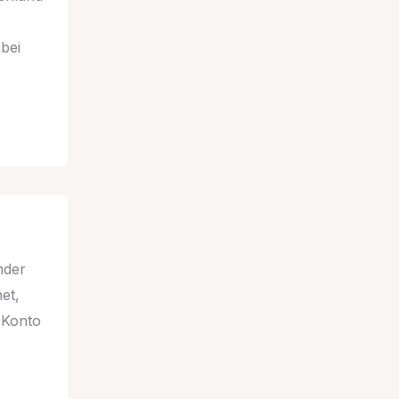
bei
nder
et,
-Konto