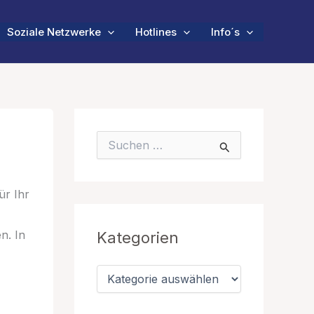
Soziale Netzwerke
Hotlines
Info´s
S
u
c
h
ür Ihr
e
n
n
n. In
Kategorien
a
c
h
K
:
a
t
e