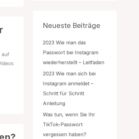
g
o
r
Neueste Beiträge
i
r
e
n
2023 Wie man das
Passwort bei Instagram
 auf
wiederherstellt – Leitfaden
Videos
,
2023 Wie man sich bei
Instagram anmeldet –
Schritt für Schritt
Anleitung
Was tun, wenn Sie Ihr
TikTok-Passwort
vergessen haben?
ben?