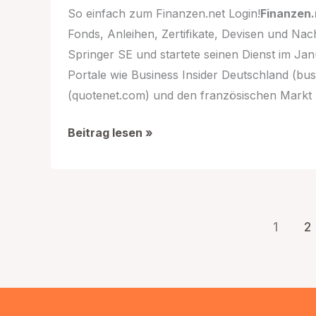
So einfach zum Finanzen.net Login!
Finanzen.
Fonds, Anleihen, Zertifikate, Devisen und Nac
Springer SE und startete seinen Dienst im Ja
Portale wie Business Insider Deutschland (bu
(quotenet.com) und den französischen Markt (
Finanzen.net
Beitrag lesen »
Login
1
2