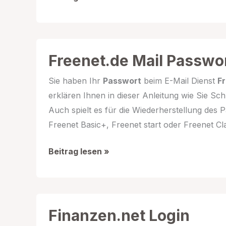
So
funktioniert
der
Login
Freenet.de Mail Passwo
bei
Sie haben Ihr
Passwort
beim E-Mail Dienst
F
O2
erklären Ihnen in dieser Anleitung wie Sie Sch
Auch spielt es für die Wiederherstellung des 
Freenet Basic+, Freenet start oder Freenet Cl
Freenet.de
Beitrag lesen »
Mail
Passwort
vergessen
Finanzen.net Login