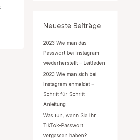
g
t
o
r
Neueste Beiträge
i
e
n
2023 Wie man das
Passwort bei Instagram
wiederherstellt – Leitfaden
2023 Wie man sich bei
Instagram anmeldet –
Schritt für Schritt
Anleitung
Was tun, wenn Sie Ihr
TikTok-Passwort
vergessen haben?