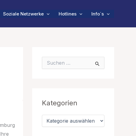
Soziale Netzwerke
Hotlines
Info´s
S
u
c
h
e
n
n
Kategorien
a
c
h
K
:
a
Hamburg
t
Ihre
e