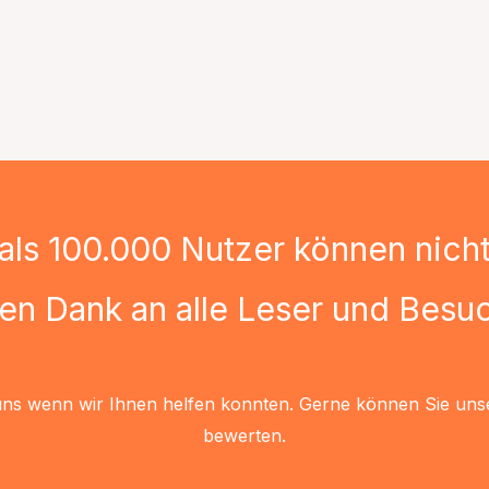
als 100.000 Nutzer können nicht 
len Dank an alle Leser und Besuc
uns wenn wir Ihnen helfen konnten. Gerne können Sie uns
bewerten.