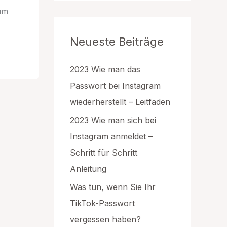
g
Zum
o
r
Neueste Beiträge
i
e
n
2023 Wie man das
Passwort bei Instagram
wiederherstellt – Leitfaden
2023 Wie man sich bei
Instagram anmeldet –
Schritt für Schritt
Anleitung
Was tun, wenn Sie Ihr
TikTok-Passwort
vergessen haben?