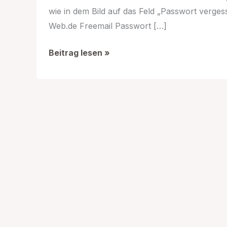
wie in dem Bild auf das Feld „Passwort verge
Web.de Freemail Passwort […]
Web.de
Beitrag lesen »
Passwort
vergessen