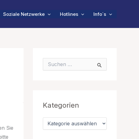
Soziale Netzwerke
Hotlines
Info´s
S
u
c
h
e
n
n
Kategorien
a
c
h
K
:
a
en Sie
t
itte
e