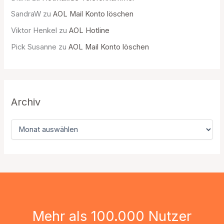
SandraW
zu
AOL Mail Konto löschen
Viktor Henkel
zu
AOL Hotline
Pick Susanne
zu
AOL Mail Konto löschen
Archiv
A
r
c
h
i
v
Mehr als 100.000 Nutzer