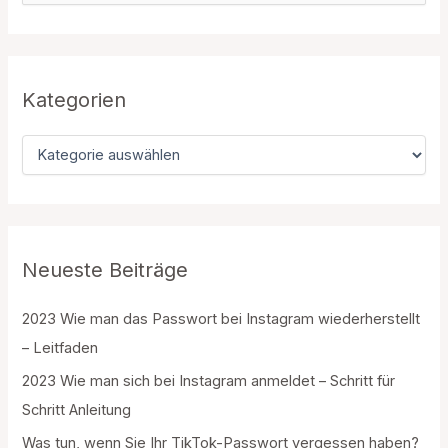
c
h
e
n
n
Kategorien
a
c
K
h
a
:
t
e
g
o
r
Neueste Beiträge
i
e
2023 Wie man das Passwort bei Instagram wiederherstellt
n
– Leitfaden
2023 Wie man sich bei Instagram anmeldet – Schritt für
Schritt Anleitung
Was tun, wenn Sie Ihr TikTok-Passwort vergessen haben?