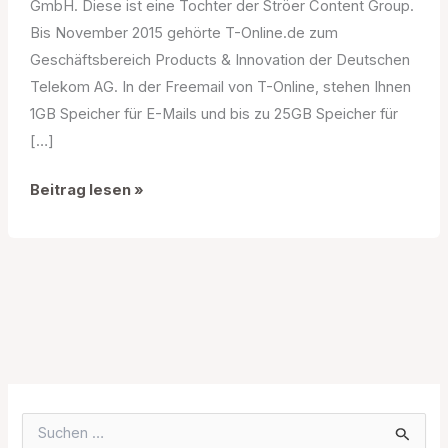
GmbH. Diese ist eine Tochter der Ströer Content Group.
Bis November 2015 gehörte T-Online.de zum
Geschäftsbereich Products & Innovation der Deutschen
Telekom AG. In der Freemail von T-Online, stehen Ihnen
1GB Speicher für E-Mails und bis zu 25GB Speicher für
[…]
T-
Beitrag lesen »
Online
Email
Login
S
u