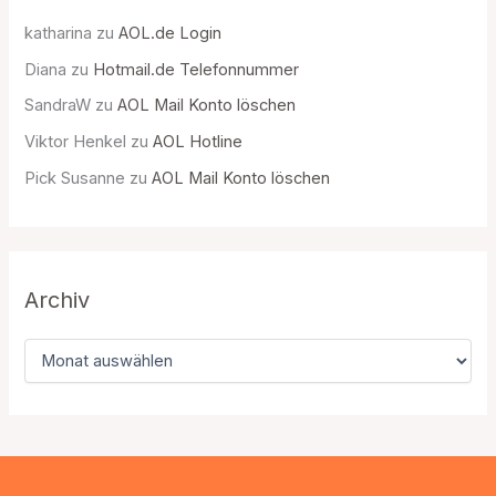
katharina
zu
AOL.de Login
Diana
zu
Hotmail.de Telefonnummer
SandraW
zu
AOL Mail Konto löschen
Viktor Henkel
zu
AOL Hotline
Pick Susanne
zu
AOL Mail Konto löschen
Archiv
A
r
c
h
i
v