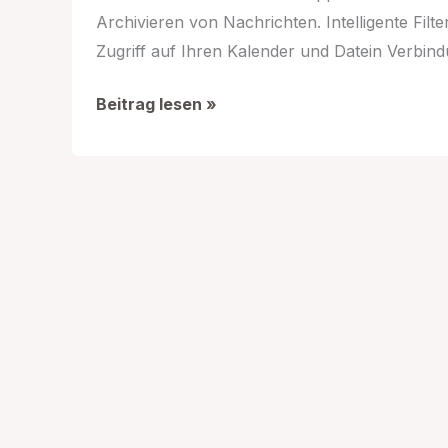
Archivieren von Nachrichten. Intelligente Filt
Zugriff auf Ihren Kalender und Datein Verbi
Microsoft
Beitrag lesen »
Outlook
E-
Mail
App