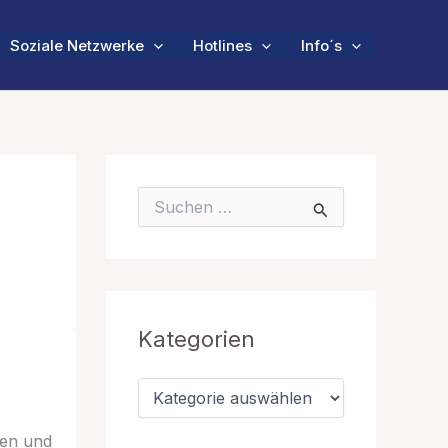
Soziale Netzwerke
Hotlines
Info´s
S
u
c
h
e
n
n
Kategorien
a
c
h
K
:
a
t
hen und
e