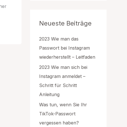
g
cher
o
r
Neueste Beiträge
i
e
n
2023 Wie man das
Passwort bei Instagram
wiederherstellt – Leitfaden
2023 Wie man sich bei
Instagram anmeldet –
Schritt für Schritt
Anleitung
Was tun, wenn Sie Ihr
TikTok-Passwort
vergessen haben?