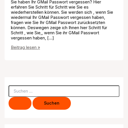
Sie haben Ihr GMail Passwort vergessen? Hier
erfahren Sie Schritt für Schritt wie Sie es
wiederherstellen können. Sie werden sich , wenn Sie
wiedermal Ihr GMail Passwort vergessen haben,
fragen wie Sie Ihr GMail Passwort zurücksetzten
können. Deswegen zeige ich Ihnen hier Schritt für
Schritt , wie Sie,, wenn Sie ihr GMail Passwort
vergessen haben, […]
GMail
Beitrag lesen »
Passwort
vergessen
S
u
c
h
e
n
n
a