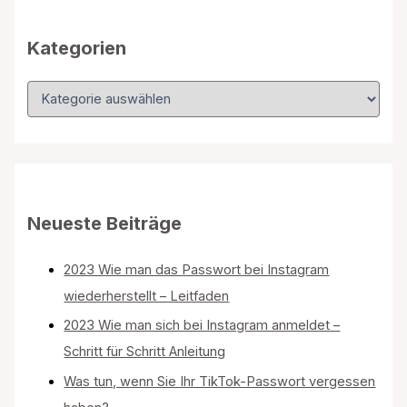
c
h
Kategorien
:
K
a
t
e
g
o
r
i
Neueste Beiträge
e
n
2023 Wie man das Passwort bei Instagram
wiederherstellt – Leitfaden
2023 Wie man sich bei Instagram anmeldet –
Schritt für Schritt Anleitung
Was tun, wenn Sie Ihr TikTok-Passwort vergessen