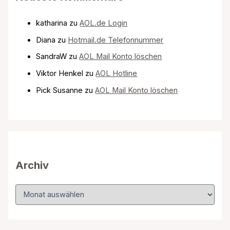
katharina
zu
AOL.de Login
Diana
zu
Hotmail.de Telefonnummer
SandraW
zu
AOL Mail Konto löschen
Viktor Henkel
zu
AOL Hotline
Pick Susanne
zu
AOL Mail Konto löschen
Archiv
A
r
c
h
i