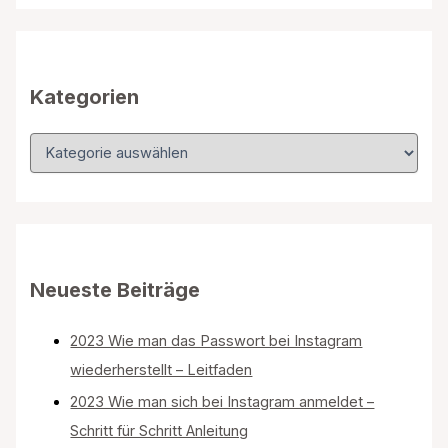
n
n
a
c
h
Kategorien
:
K
a
t
e
g
o
r
i
Neueste Beiträge
e
n
2023 Wie man das Passwort bei Instagram
wiederherstellt – Leitfaden
2023 Wie man sich bei Instagram anmeldet –
Schritt für Schritt Anleitung