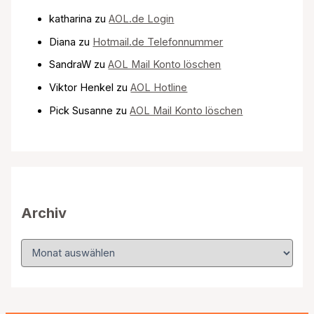
katharina
zu
AOL.de Login
Diana
zu
Hotmail.de Telefonnummer
SandraW
zu
AOL Mail Konto löschen
Viktor Henkel
zu
AOL Hotline
Pick Susanne
zu
AOL Mail Konto löschen
Archiv
A
r
c
h
i