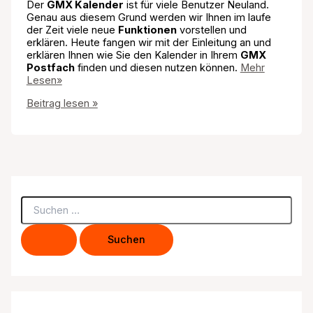
Der
GMX Kalender
ist für viele Benutzer Neuland.
Genau aus diesem Grund werden wir Ihnen im laufe
der Zeit viele neue
Funktionen
vorstellen und
erklären. Heute fangen wir mit der Einleitung an und
erklären Ihnen wie Sie den Kalender in Ihrem
GMX
Postfach
finden und diesen nutzen können.
Mehr
Lesen»
GMX
Beitrag lesen »
Kalender
S
u
c
h
e
n
n
a