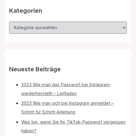
c
h
Kategorien
:
K
a
t
e
g
o
r
i
Neueste Beiträge
e
n
2023 Wie man das Passwort bei Instagram
wiederherstellt – Leitfaden
2023 Wie man sich bei Instagram anmeldet –
Schritt für Schritt Anleitung
Was tun, wenn Sie Ihr TikTok-Passwort vergessen
haben?