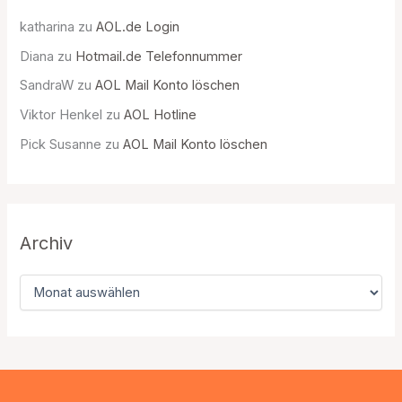
katharina
zu
AOL.de Login
Diana
zu
Hotmail.de Telefonnummer
SandraW
zu
AOL Mail Konto löschen
Viktor Henkel
zu
AOL Hotline
Pick Susanne
zu
AOL Mail Konto löschen
Archiv
A
r
c
h
i
v