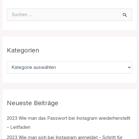
S
u
c
h
e
n
n
Kategorien
a
c
K
h
a
:
t
e
g
o
r
Neueste Beiträge
i
e
2023 Wie man das Passwort bei Instagram wiederherstellt
n
– Leitfaden
2023 Wie man sich bei Instagram anmeldet – Schritt für