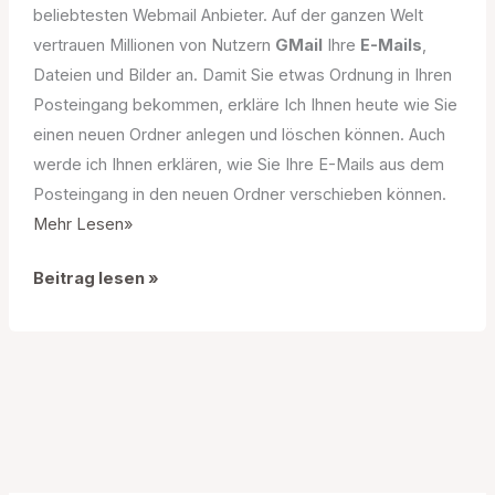
beliebtesten Webmail Anbieter. Auf der ganzen Welt
vertrauen Millionen von Nutzern
GMail
Ihre
E-Mails
,
Dateien und Bilder an. Damit Sie etwas Ordnung in Ihren
Posteingang bekommen, erkläre Ich Ihnen heute wie Sie
einen neuen Ordner anlegen und löschen können. Auch
werde ich Ihnen erklären, wie Sie Ihre E-Mails aus dem
Posteingang in den neuen Ordner verschieben können.
Mehr Lesen»
So
Beitrag lesen »
erstellen
Sie
einen
neuen
Ordner
bei
GMAIL