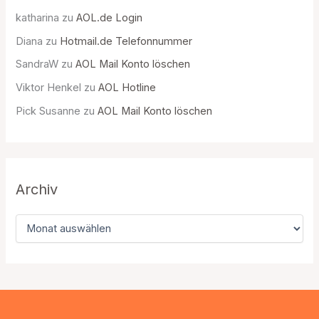
katharina
zu
AOL.de Login
Diana
zu
Hotmail.de Telefonnummer
SandraW
zu
AOL Mail Konto löschen
Viktor Henkel
zu
AOL Hotline
Pick Susanne
zu
AOL Mail Konto löschen
Archiv
A
r
c
h
i
v