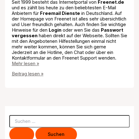
Seit 1999 besteht das Internetportal von
Freenet.de
und es zählt bis heute zu den beliebtesten E-Mail
Anbietern für
Freemail Dienste
in Deutschland. Auf
der Homepage von Freenet ist alles sehr übersichtlich
und User freundlich gehalten. Auch finden Sie wichtige
Hinweise für den
Login
oder wen Sie das
Passwort
vergessen
haben direkt auf der Webseite. Sollten Sie
mit den Angebotenen Hilfestellungen einmal nicht
mehr weiter kommen, können Sie sich gerne
Jederzeit an die Hotline, den Chat oder über ein
Kontaktformular an den Freenet Support wenden.
Mehr lesen »
Freenet.de
Beitrag lesen »
Hotline
S
u
c
h