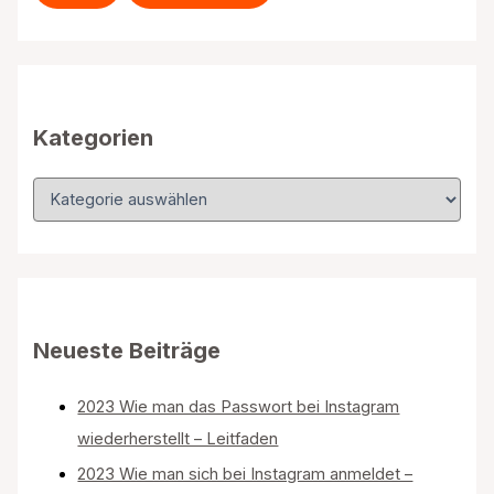
e
n
n
a
c
h
Kategorien
:
K
a
t
e
g
o
r
i
Neueste Beiträge
e
n
2023 Wie man das Passwort bei Instagram
wiederherstellt – Leitfaden
2023 Wie man sich bei Instagram anmeldet –