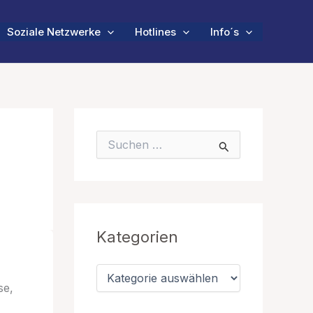
Soziale Netzwerke
Hotlines
Info´s
S
u
c
h
e
n
n
Kategorien
a
c
h
K
:
a
se,
t
e