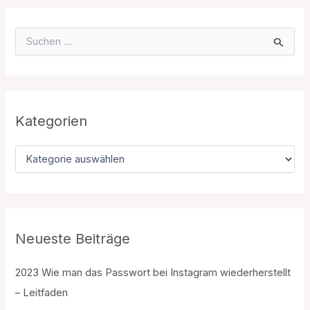
löschen
S
u
c
h
e
n
n
Kategorien
a
c
K
h
a
:
t
e
g
o
r
Neueste Beiträge
i
e
2023 Wie man das Passwort bei Instagram wiederherstellt
n
– Leitfaden