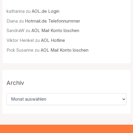
katharina
zu
AOL.de Login
Diana
zu
Hotmail.de Telefonnummer
SandraW
zu
AOL Mail Konto löschen
Viktor Henkel
zu
AOL Hotline
Pick Susanne
zu
AOL Mail Konto löschen
Archiv
A
r
c
h
i
v