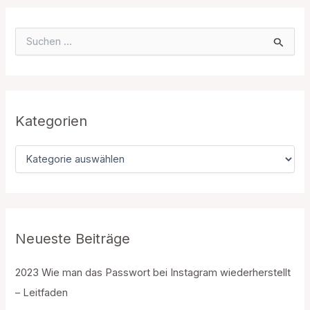
löschen
S
u
c
h
e
n
n
Kategorien
a
c
K
h
a
:
t
e
g
o
r
Neueste Beiträge
i
e
2023 Wie man das Passwort bei Instagram wiederherstellt
n
– Leitfaden