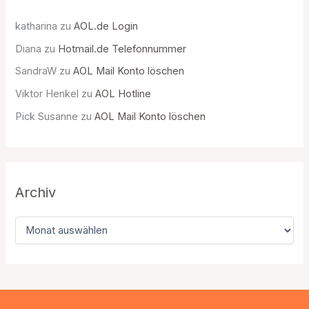
katharina
zu
AOL.de Login
Diana
zu
Hotmail.de Telefonnummer
SandraW
zu
AOL Mail Konto löschen
Viktor Henkel
zu
AOL Hotline
Pick Susanne
zu
AOL Mail Konto löschen
Archiv
A
r
c
h
i
v