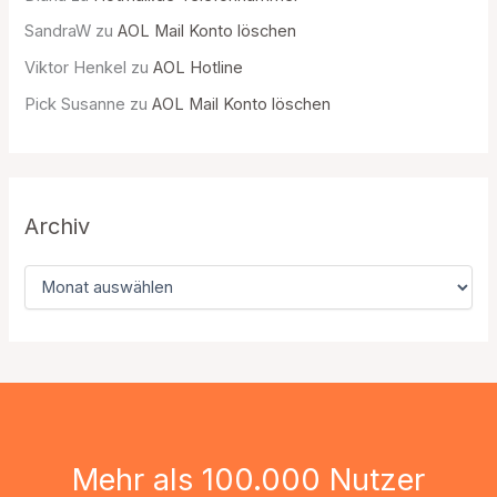
SandraW
zu
AOL Mail Konto löschen
Viktor Henkel
zu
AOL Hotline
Pick Susanne
zu
AOL Mail Konto löschen
Archiv
A
r
c
h
i
v
Mehr als 100.000 Nutzer