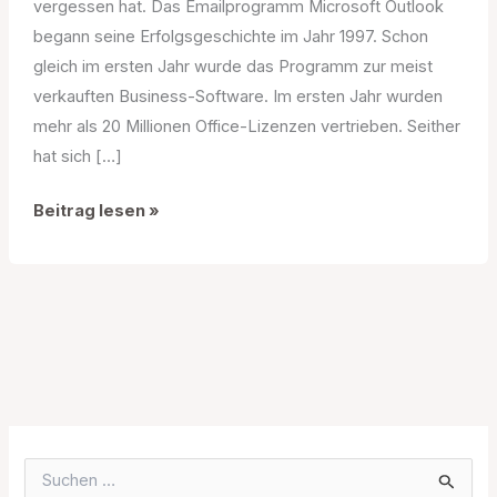
vergessen hat. Das Emailprogramm Microsoft Outlook
begann seine Erfolgsgeschichte im Jahr 1997. Schon
gleich im ersten Jahr wurde das Programm zur meist
verkauften Business-Software. Im ersten Jahr wurden
mehr als 20 Millionen Office-Lizenzen vertrieben. Seither
hat sich […]
Outlook
Beitrag lesen »
Passwort
vergessen
S
u