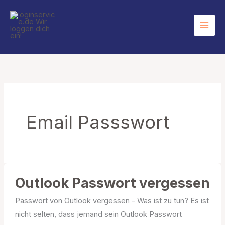
Zum
Inhalt
springen
Email Passswort
Outlook Passwort vergessen
Passwort von Outlook vergessen – Was ist zu tun? Es ist
nicht selten, dass jemand sein Outlook Passwort