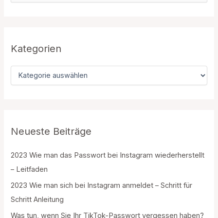
c
h
e
n
n
Kategorien
a
c
K
h
a
:
t
e
g
o
r
Neueste Beiträge
i
e
2023 Wie man das Passwort bei Instagram wiederherstellt
n
– Leitfaden
2023 Wie man sich bei Instagram anmeldet – Schritt für
Schritt Anleitung
Was tun, wenn Sie Ihr TikTok-Passwort vergessen haben?