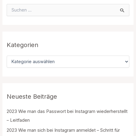
S
u
c
h
e
n
n
Kategorien
a
c
K
h
a
:
t
e
g
o
r
Neueste Beiträge
i
e
2023 Wie man das Passwort bei Instagram wiederherstellt
n
– Leitfaden
2023 Wie man sich bei Instagram anmeldet – Schritt für