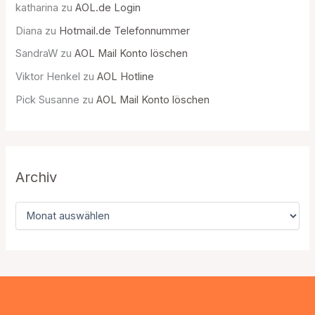
katharina
zu
AOL.de Login
Diana
zu
Hotmail.de Telefonnummer
SandraW
zu
AOL Mail Konto löschen
Viktor Henkel
zu
AOL Hotline
Pick Susanne
zu
AOL Mail Konto löschen
Archiv
A
r
c
h
i
v