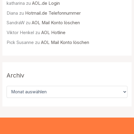
katharina
zu
AOL.de Login
Diana
zu
Hotmail.de Telefonnummer
SandraW
zu
AOL Mail Konto löschen
Viktor Henkel
zu
AOL Hotline
Pick Susanne
zu
AOL Mail Konto löschen
Archiv
A
r
c
h
i
v