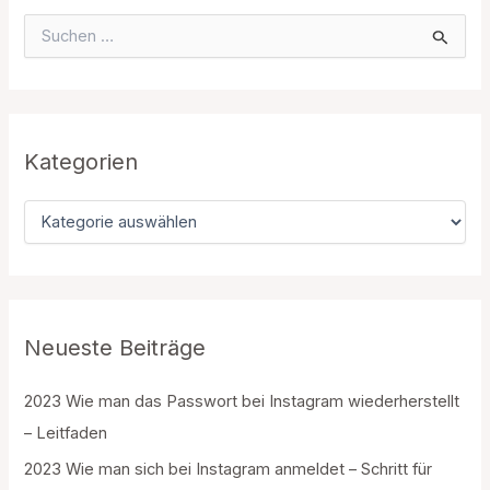
S
u
c
h
e
n
n
Kategorien
a
c
K
h
a
:
t
e
g
o
r
Neueste Beiträge
i
e
2023 Wie man das Passwort bei Instagram wiederherstellt
n
– Leitfaden
2023 Wie man sich bei Instagram anmeldet – Schritt für