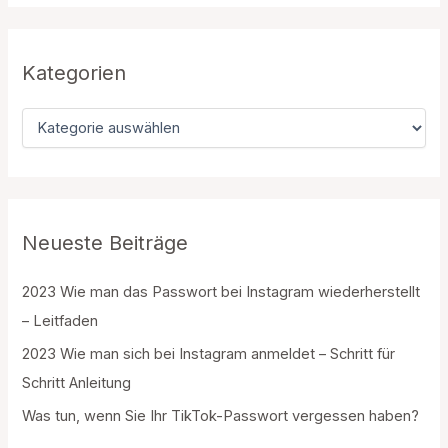
h
e
n
n
Kategorien
a
c
K
h
a
:
t
e
g
o
r
Neueste Beiträge
i
e
2023 Wie man das Passwort bei Instagram wiederherstellt
n
– Leitfaden
2023 Wie man sich bei Instagram anmeldet – Schritt für
Schritt Anleitung
Was tun, wenn Sie Ihr TikTok-Passwort vergessen haben?