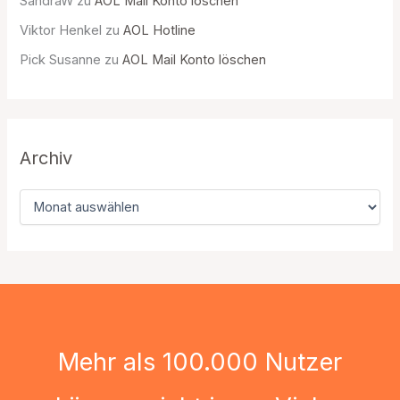
SandraW
zu
AOL Mail Konto löschen
Viktor Henkel
zu
AOL Hotline
Pick Susanne
zu
AOL Mail Konto löschen
Archiv
A
r
c
h
i
v
Mehr als 100.000 Nutzer