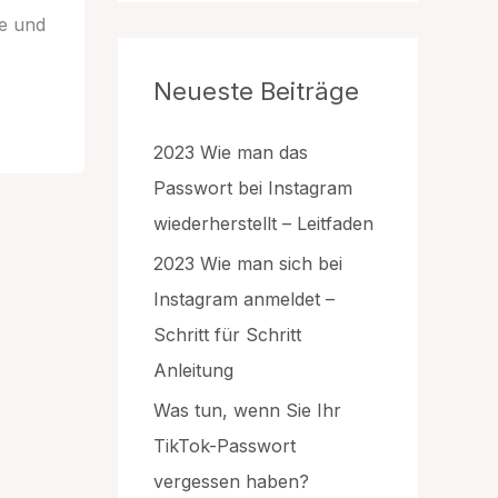
g
he und
o
r
Neueste Beiträge
i
e
n
2023 Wie man das
Passwort bei Instagram
wiederherstellt – Leitfaden
2023 Wie man sich bei
Instagram anmeldet –
Schritt für Schritt
Anleitung
Was tun, wenn Sie Ihr
TikTok-Passwort
vergessen haben?