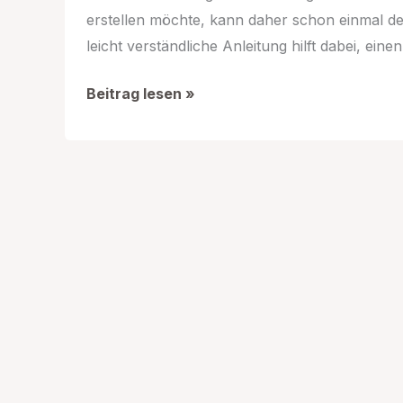
erstellen möchte, kann daher schon einmal d
leicht verständliche Anleitung hilft dabei, ein
AOl
Beitrag lesen »
Email
Konto
Registrierung