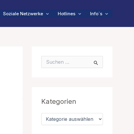
Soziale Netzwerke
Hotlines
Info´s
S
u
c
h
e
n
n
Kategorien
a
c
h
K
:
a
t
e