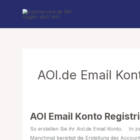
Zum
Inhalt
springen
AOl.de Email Kont
AOl Email Konto Registr
So erstellen Sie ihr Aol.de Email Konto. In z
Manchmal benötigt die Erstellung des Accoun