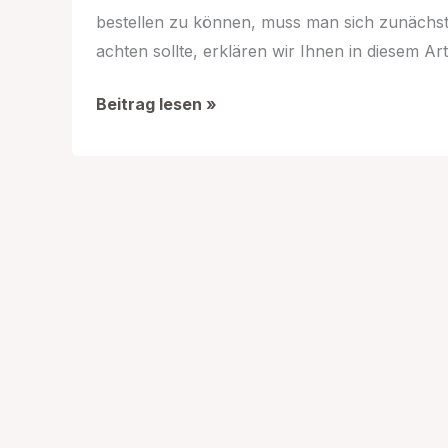
bestellen zu können, muss man sich zunächst
achten sollte, erklären wir Ihnen in diesem Arti
So
Beitrag lesen »
gelingt
der
Login
bei
Otto.de