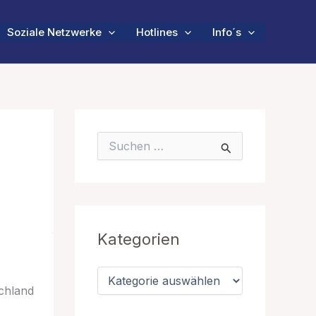
Soziale Netzwerke
Hotlines
Info´s
S
u
c
h
e
n
n
Kategorien
a
c
h
K
:
a
schland
t
e