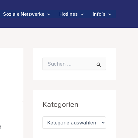
Soziale Netzwerke
Hotlines
Info´s
S
u
c
h
e
n
n
Kategorien
a
c
h
K
:
a
d
t
e