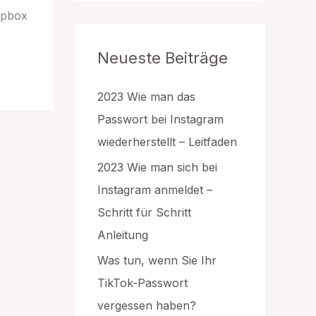
g
opbox
o
r
Neueste Beiträge
i
e
n
2023 Wie man das
Passwort bei Instagram
wiederherstellt – Leitfaden
2023 Wie man sich bei
Instagram anmeldet –
Schritt für Schritt
Anleitung
Was tun, wenn Sie Ihr
TikTok-Passwort
vergessen haben?