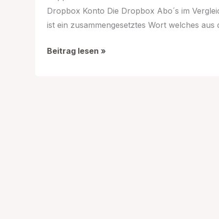
Dropbox Konto Die Dropbox Abo´s im Vergle
ist ein zusammengesetztes Wort welches aus 
Dropbox
Beitrag lesen »
Guide